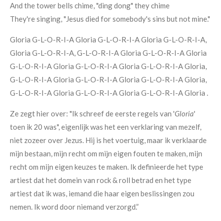
And the tower bells chime, "ding dong" they chime
They're singing, "Jesus died for somebody's sins but not mine."
Gloria G-L-O-R-I-A Gloria G-L-O-R-I-A Gloria G-L-O-R-I-A,
Gloria G-L-O-R-I-A, G-L-O-R-I-A Gloria G-L-O-R-I-A Gloria
G-L-O-R-I-A Gloria G-L-O-R-I-A Gloria G-L-O-R-I-A Gloria,
G-L-O-R-I-A Gloria G-L-O-R-I-A Gloria G-L-O-R-I-A Gloria,
G-L-O-R-I-A Gloria G-L-O-R-I-A Gloria G-L-O-R-I-A Gloria .
Ze zegt hier over: "Ik schreef de eerste regels van '
Gloria
'
toen ik 20 was", eigenlijk was het een verklaring van mezelf,
niet zozeer over Jezus. Hij is het voertuig, maar ik verklaarde
mijn bestaan, mijn recht om mijn eigen fouten te maken, mijn
recht om mijn eigen keuzes te maken. Ik definieerde het type
artiest dat het domein van rock & roll betrad en het type
artiest dat ik was, iemand die haar eigen beslissingen zou
nemen. Ik word door niemand verzorgd.”