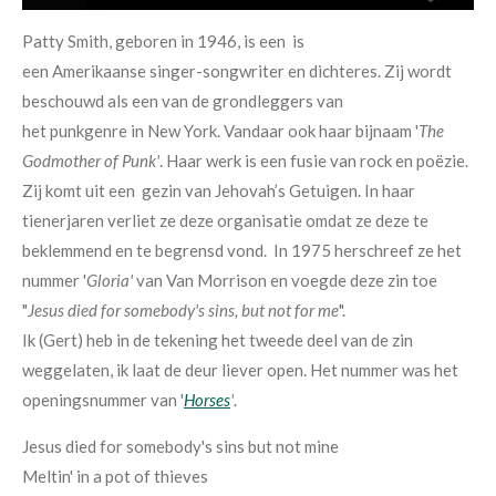
Patty Smith, geboren in 1946, is een is
een Amerikaanse singer-songwriter en dichteres. Zij wordt
beschouwd als een van de grondleggers van
het punkgenre in New York. Vandaar ook haar bijnaam '
The
Godmother of Punk'
. Haar werk is een fusie van rock en poëzie.
Zij komt uit een gezin van Jehovah’s Getuigen. In haar
tienerjaren verliet ze deze organisatie omdat ze deze te
beklemmend en te begrensd vond. In 1975 herschreef ze het
nummer '
Gloria'
van Van Morrison en voegde deze zin toe
"
Jesus died for somebody's sins, but not for me
".
Ik (Gert) heb in de tekening het tweede deel van de zin
weggelaten, ik laat de deur liever open. Het nummer was het
openingsnummer van '
Horses
'
.
Jesus died for somebody's sins but not mine
Meltin' in a pot of thieves