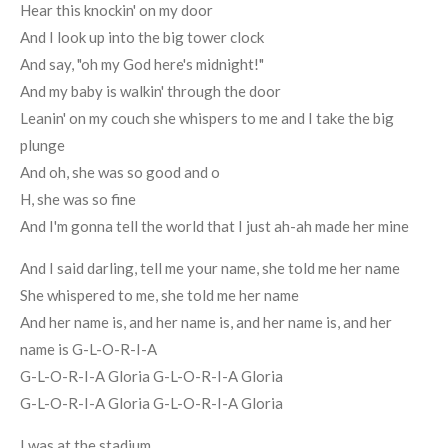
Hear this knockin' on my door
And I look up into the big tower clock
And say, "oh my God here's midnight!"
And my baby is walkin' through the door
Leanin' on my couch she whispers to me and I take the big
plunge
And oh, she was so good and o
H, she was so fine
And I'm gonna tell the world that I just ah-ah made her mine
And I said darling, tell me your name, she told me her name
She whispered to me, she told me her name
And her name is, and her name is, and her name is, and her
name is G-L-O-R-I-A
G-L-O-R-I-A Gloria G-L-O-R-I-A Gloria
G-L-O-R-I-A Gloria G-L-O-R-I-A Gloria
I was at the stadium