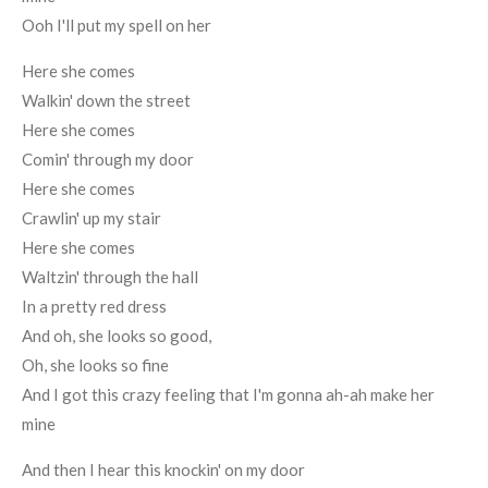
Ooh I'll put my spell on her
Here she comes
Walkin' down the street
Here she comes
Comin' through my door
Here she comes
Crawlin' up my stair
Here she comes
Waltzin' through the hall
In a pretty red dress
And oh, she looks so good,
Oh, she looks so fine
And I got this crazy feeling that I'm gonna ah-ah make her
mine
And then I hear this knockin' on my door