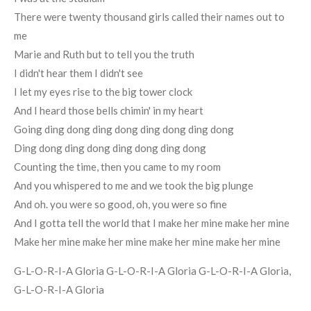
There were twenty thousand girls called their names out to
me
Marie and Ruth but to tell you the truth
I didn't hear them I didn't see
I let my eyes rise to the big tower clock
And I heard those bells chimin' in my heart
Going ding dong ding dong ding dong ding dong
Ding dong ding dong ding dong ding dong
Counting the time, then you came to my room
And you whispered to me and we took the big plunge
And oh. you were so good, oh, you were so fine
And I gotta tell the world that I make her mine make her mine
Make her mine make her mine make her mine make her mine
G-L-O-R-I-A Gloria G-L-O-R-I-A Gloria G-L-O-R-I-A Gloria,
G-L-O-R-I-A Gloria