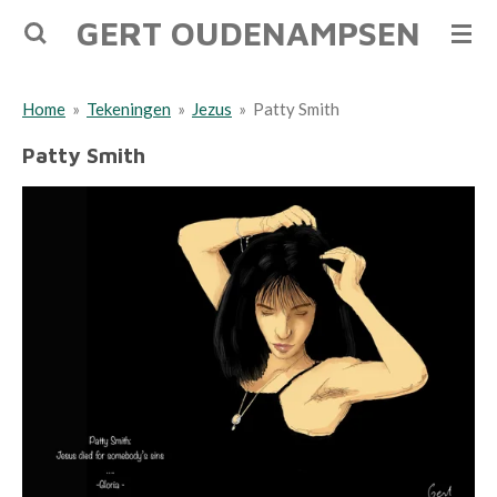
GERT OUDENAMPSEN
Ga
direct
naar
Home
»
Tekeningen
»
Jezus
»
Patty Smith
de
hoofdinhoud
Patty Smith