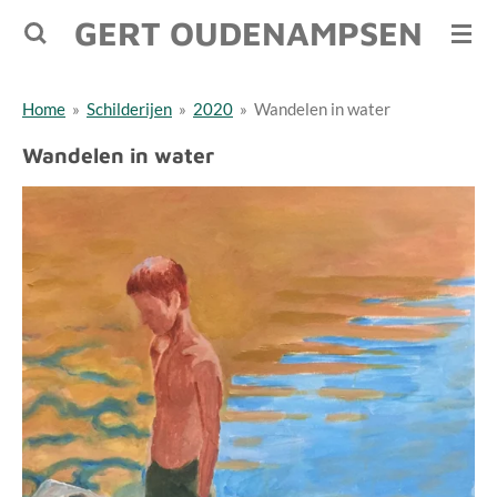
GERT OUDENAMPSEN
Ga
direct
naar
Home
»
Schilderijen
»
2020
»
Wandelen in water
de
hoofdinhoud
Wandelen in water