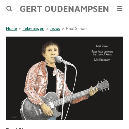
GERT OUDENAMPSEN
Ga
direct
naar
Home
»
Tekeningen
»
Jezus
»
Paul Simon
de
hoofdinhoud