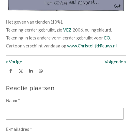
Het geven van tienden (10%).
Tekening eerder gebruikt, zie
VEZ
2006, nu ingekleurd.
Tekening in iets andere vorm eerder gebruikt voor
EO
.
Cartoon verschijnt vandaag op
www.ChristelijkNieuws.nl
«
Vorige
Volgende
»
D
D
S
D
e
e
h
e
l
e
a
l
e
l
r
e
Reactie plaatsen
n
e
n
Naam *
E-mailadres *