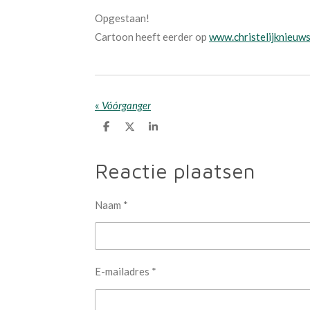
Opgestaan!
Cartoon heeft eerder op
www.christelijknieuws
«
Vóórganger
D
D
S
e
e
h
l
e
a
e
l
r
Reactie plaatsen
n
e
Naam *
E-mailadres *