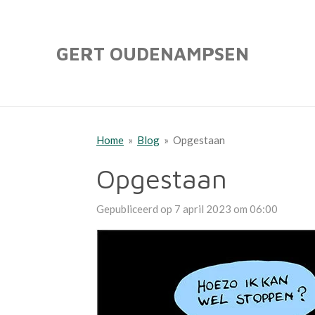
Ga
direct
GERT OUDENAMPSEN
naar
de
hoofdinhoud
Home
»
Blog
»
Opgestaan
Opgestaan
Gepubliceerd op 7 april 2023 om 06:00