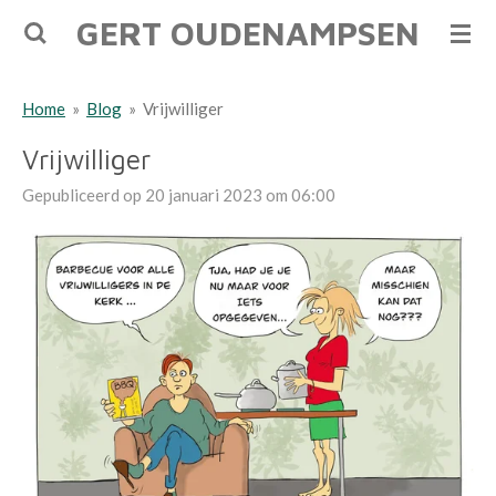
GERT OUDENAMPSEN
Ga
direct
naar
Home
»
Blog
»
Vrijwilliger
de
hoofdinhoud
Vrijwilliger
Gepubliceerd op 20 januari 2023 om 06:00