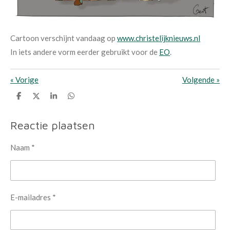
Cartoon verschijnt vandaag op
www.christelijknieuws.nl
In iets andere vorm eerder gebruikt voor de
EO
.
«
Vorige
Volgende
»
D
D
S
D
e
e
h
e
l
e
a
l
e
l
r
e
Reactie plaatsen
n
e
n
Naam *
E-mailadres *