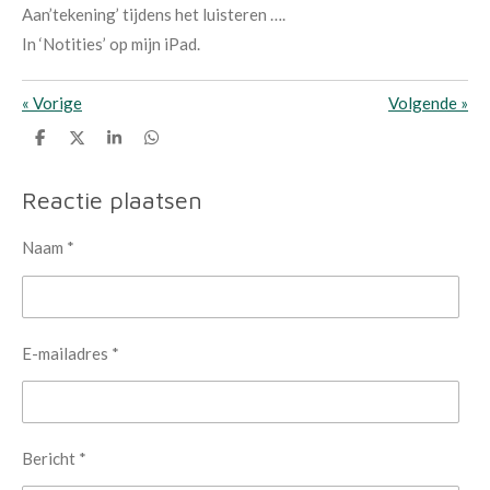
Aan’tekening’ tijdens het luisteren ….
In ‘Notities’ op mijn iPad.
«
Vorige
Volgende
»
D
D
S
D
e
e
h
e
l
e
a
l
e
l
r
e
Reactie plaatsen
n
e
n
Naam *
E-mailadres *
Bericht *