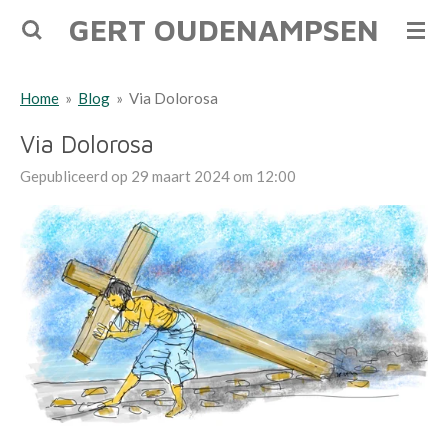
GERT OUDENAMPSEN
Ga
direct
naar
Home
»
Blog
»
Via Dolorosa
de
hoofdinhoud
Via Dolorosa
Gepubliceerd op 29 maart 2024 om 12:00