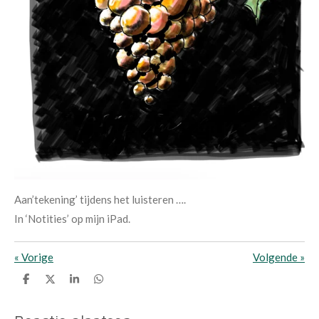
Aan’tekening’ tijdens het luisteren ….
In ‘Notities’ op mijn iPad.
«
Vorige
Volgende
»
D
D
S
D
e
e
h
e
l
e
a
l
e
l
r
e