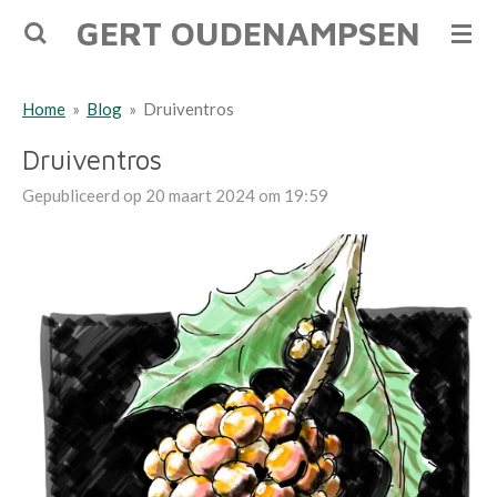
GERT OUDENAMPSEN
Ga
direct
naar
Home
»
Blog
»
Druiventros
de
hoofdinhoud
Druiventros
Gepubliceerd op 20 maart 2024 om 19:59