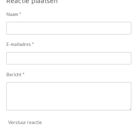
Reactie plaatsen
n
e
n
Naam *
E-mailadres *
Bericht *
Verstuur reactie