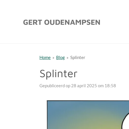
Ga
direct
GERT OUDENAMPSEN
naar
de
hoofdinhoud
Home
»
Blog
»
Splinter
Splinter
Gepubliceerd op 28 april 2025 om 18:58