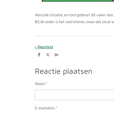
Absurde situatie, en toch gebeurt dit vaker dan j
Bij de ander is het veel kleiner, maar dat zie je
«
Waarheid
D
D
S
e
e
h
l
e
a
e
l
r
Reactie plaatsen
n
e
Naam *
E-mailadres *