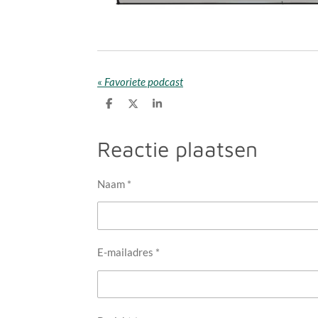
«
Favoriete podcast
D
D
S
e
e
h
l
e
a
e
l
r
Reactie plaatsen
n
e
Naam *
E-mailadres *