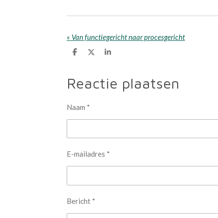
«
Van functiegericht naar procesgericht
D
D
S
e
e
h
l
e
a
e
l
r
Reactie plaatsen
n
e
Naam *
E-mailadres *
Bericht *