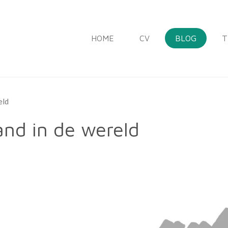
HOME
CV
BLOG
T
eld
nd in de wereld