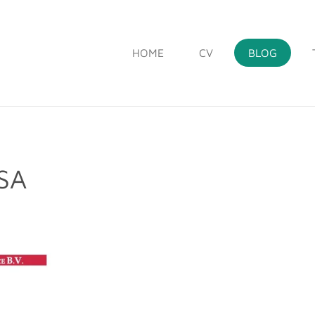
HOME
CV
BLOG
ISA