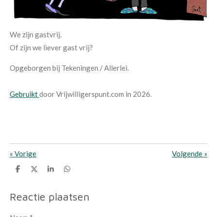
We zijn gastvrij.
Of zijn we liever gast vrij?
Opgeborgen bij Tekeningen / Allerlei.
Gebruikt
door Vrijwilligerspunt.com in 2026.
«
Vorige
Volgende
»
D
D
S
D
e
e
h
e
l
e
a
l
e
l
r
e
Reactie plaatsen
n
e
n