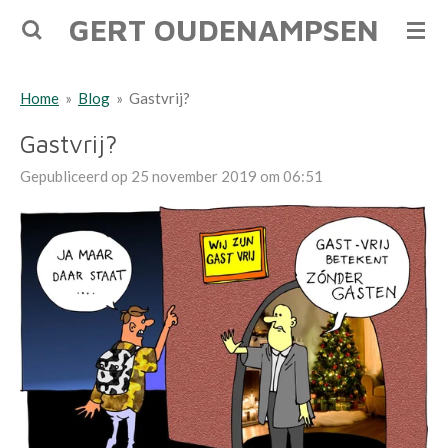
GERT OUDENAMPSEN
Ga
direct
naar
Home
»
Blog
»
Gastvrij?
de
hoofdinhoud
Gastvrij?
Gepubliceerd op 25 november 2019 om 06:51