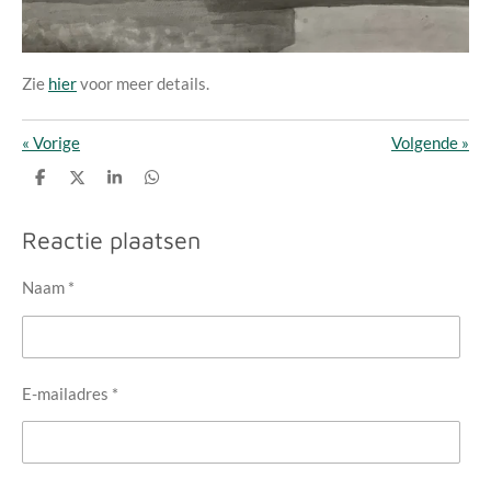
Zie
hier
voor meer details.
«
Vorige
Volgende
»
D
D
S
D
e
e
h
e
l
e
a
l
e
l
r
e
Reactie plaatsen
n
e
n
Naam *
E-mailadres *