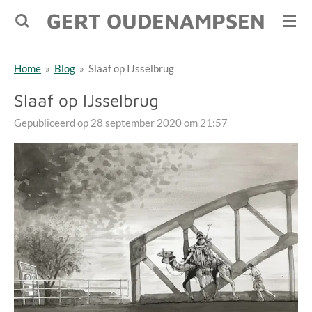
GERT OUDENAMPSEN
Ga
direct
naar
Home
»
Blog
»
Slaaf op IJsselbrug
de
hoofdinhoud
Slaaf op IJsselbrug
Gepubliceerd op 28 september 2020 om 21:57