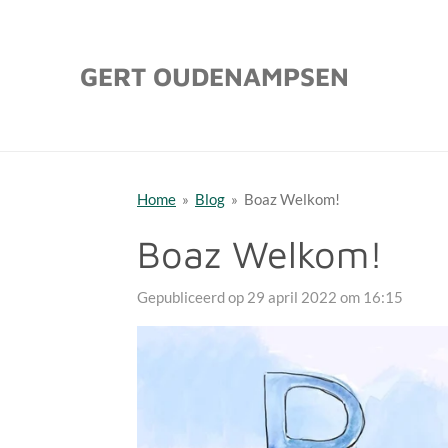
Ga
direct
GERT OUDENAMPSEN
naar
de
hoofdinhoud
Home
»
Blog
»
Boaz Welkom!
Boaz Welkom!
Gepubliceerd op 29 april 2022 om 16:15