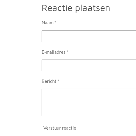
e
l
r
Reactie plaatsen
n
e
Naam *
E-mailadres *
Bericht *
Verstuur reactie