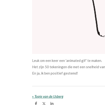
Leuk om een keer een 'animated gif' te maken.
Het zijn 50 tekeningen die met een snelheid v
En ja, ik ben positief gestemd!
«
Topje van de IJsberg
D
D
S