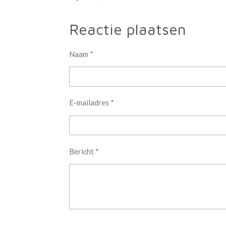
e
e
h
l
e
a
e
l
r
Reactie plaatsen
n
e
Naam *
E-mailadres *
Bericht *