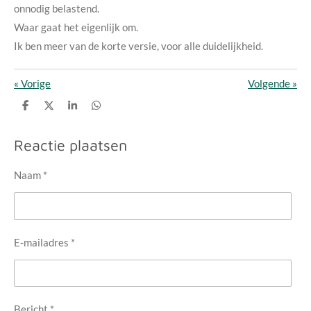
onnodig belastend.
Waar gaat het eigenlijk om.
Ik ben meer van de korte versie, voor alle duidelijkheid.
«
Vorige
Volgende
»
D
D
S
D
e
e
h
e
l
e
a
l
e
l
r
e
Reactie plaatsen
n
e
n
Naam *
E-mailadres *
Bericht *