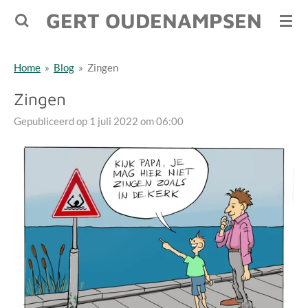
GERT OUDENAMPSEN
Ga
direct
naar
Home
»
Blog
»
Zingen
de
hoofdinhoud
Zingen
Gepubliceerd op 1 juli 2022 om 06:00