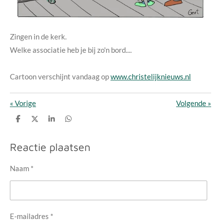
Zingen in de kerk.
Welke associatie heb je bij zo'n bord....
Cartoon verschijnt vandaag op
www.christelijknieuws.nl
«
Vorige
Volgende
»
D
D
S
D
e
e
h
e
l
e
a
l
e
l
r
e
Reactie plaatsen
n
e
n
Naam *
E-mailadres *