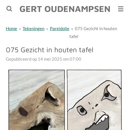
GERT OUDENAMPSEN
Ga
direct
naar
Home
»
Tekeningen
»
Pareidolie
»
075 Gezicht in houten
de
tafel
hoofdinhoud
075 Gezicht in houten tafel
Gepubliceerd op 14 mei 2025 om 07:00