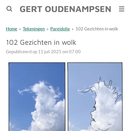
GERT OUDENAMPSEN
Ga
direct
naar
Home
»
Tekeningen
»
Pareidolie
»
102 Gezichten in wolk
de
hoofdinhoud
102 Gezichten in wolk
Gepubliceerd op 11 juli 2025 om 07:00