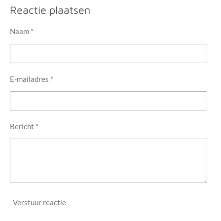
e
l
r
e
Reactie plaatsen
n
e
n
Naam *
E-mailadres *
Bericht *
Verstuur reactie