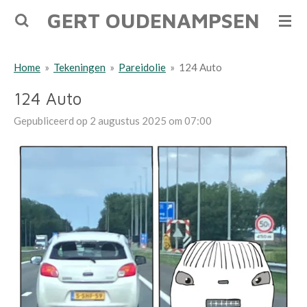
GERT OUDENAMPSEN
Ga
direct
naar
Home
»
Tekeningen
»
Pareidolie
»
124 Auto
de
hoofdinhoud
124 Auto
Gepubliceerd op 2 augustus 2025 om 07:00