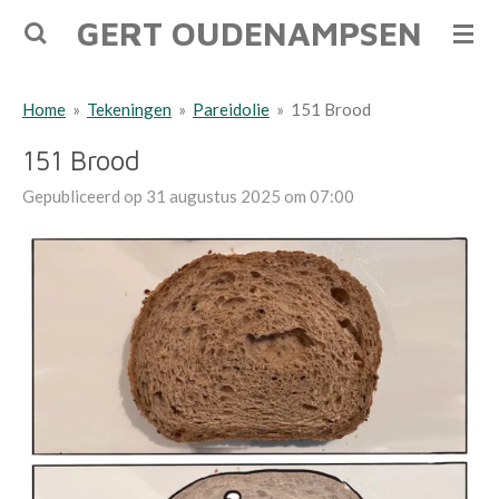
GERT OUDENAMPSEN
Ga
direct
naar
Home
»
Tekeningen
»
Pareidolie
»
151 Brood
de
hoofdinhoud
151 Brood
Gepubliceerd op 31 augustus 2025 om 07:00