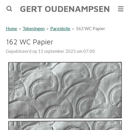
GERT OUDENAMPSEN
Ga
direct
naar
Home
»
Tekeningen
»
Pareidolie
»
162 WC Papier
de
hoofdinhoud
162 WC Papier
Gepubliceerd op 11 september 2025 om 07:00