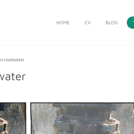
HOME
CV
BLOG
in rioolwater
water