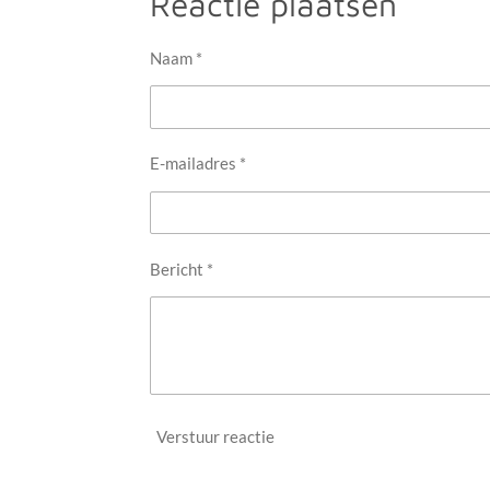
Reactie plaatsen
n
e
Naam *
E-mailadres *
Bericht *
Verstuur reactie