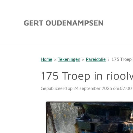
Ga
direct
GERT OUDENAMPSEN
naar
de
hoofdinhoud
Home
»
Tekeningen
»
Pareidolie
»
175 Troep 
175 Troep in riool
Gepubliceerd op 24 september 2025 om 07:00