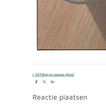
«
183 Rots en sneeuw-Hond
D
D
S
e
e
h
l
e
a
e
l
r
Reactie plaatsen
n
e