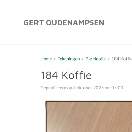
Ga
direct
GERT OUDENAMPSEN
naar
de
hoofdinhoud
Home
»
Tekeningen
»
Pareidolie
»
184 Koffi
184 Koffie
Gepubliceerd op 3 oktober 2025 om 07:00