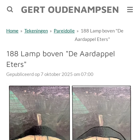
GERT OUDENAMPSEN
Ga
direct
naar
Home
»
Tekeningen
»
Pareidolie
»
188 Lamp boven "De
de
Aardappel Eters"
hoofdinhoud
188 Lamp boven "De Aardappel
Eters"
Gepubliceerd op 7 oktober 2025 om 07:00