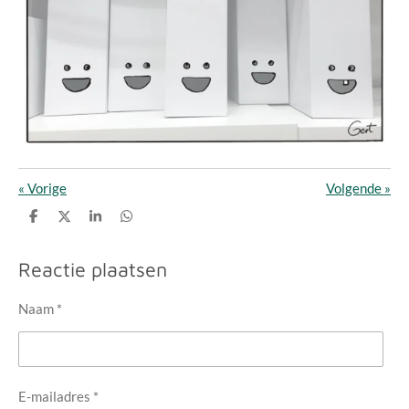
«
Vorige
Volgende
»
D
D
S
D
e
e
h
e
l
e
a
l
e
l
r
e
Reactie plaatsen
n
e
n
Naam *
E-mailadres *