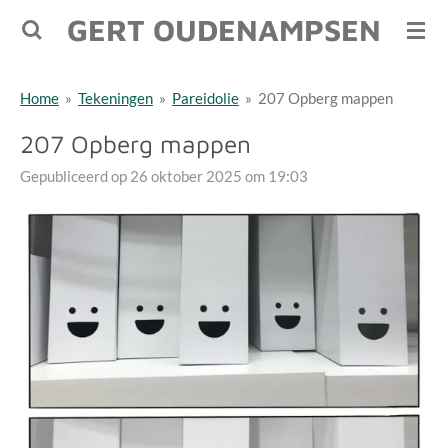
GERT OUDENAMPSEN
Ga
direct
naar
Home
»
Tekeningen
»
Pareidolie
»
207 Opberg mappen
de
hoofdinhoud
207 Opberg mappen
Gepubliceerd op 26 oktober 2025 om 19:03