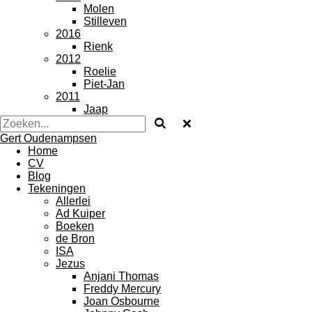
Molen
Stilleven
2016
Rienk
2012
Roelie
Piet-Jan
2011
Jaap
Gert Oudenampsen
Home
CV
Blog
Tekeningen
Allerlei
Ad Kuiper
Boeken
de Bron
ISA
Jezus
Anjani Thomas
Freddy Mercury
Joan Osbourne