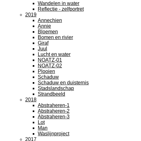
Wandelen in water
Reflectie - zelfportret
2019
Annechien
Annie
Bloemen
Bomen en rivier
Giraf
Juul
Lucht en water
NOATZ-01
NOATZ-02
Plooien
Schaduw
Schaduw en duisternis
Stadslandschap
Strandbeeld
2018
Abstraheren-1
Abstraheren-2
Abstraheren-3
Lot
Man
Waslijnproject
2017