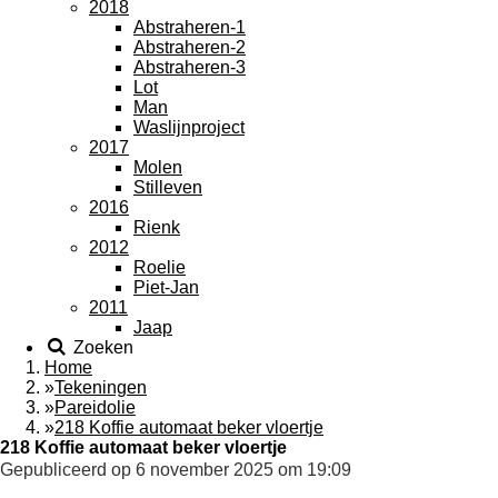
2018
Abstraheren-1
Abstraheren-2
Abstraheren-3
Lot
Man
Waslijnproject
2017
Molen
Stilleven
2016
Rienk
2012
Roelie
Piet-Jan
2011
Jaap
Zoeken
Home
»
Tekeningen
»
Pareidolie
»
218 Koffie automaat beker vloertje
218 Koffie automaat beker vloertje
Gepubliceerd op 6 november 2025 om 19:09