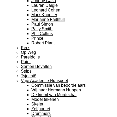
Johnny Cash
Lauren Daigle
Leonard Cohen
Mark Knopfler
Marianne Faithfull
Paul Simon
Patty Smith
Phil Collins
Prince
Robert Plant
Kerk
Op Weg
Pareidolie
Paint
Samen Bevallen
Strips
Tsjechië
Vrije Academie Nunspeet
Commissie van beoordelaars
Vrij naar Hermann Huppen
De triomf van Mordechai
Model tekenen
Skelet
Zelfportret
Drummers