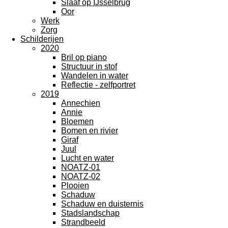
Slaaf op IJsselbrug
Oor
Werk
Zorg
Schilderijen
2020
Bril op piano
Structuur in stof
Wandelen in water
Reflectie - zelfportret
2019
Annechien
Annie
Bloemen
Bomen en rivier
Giraf
Juul
Lucht en water
NOATZ-01
NOATZ-02
Plooien
Schaduw
Schaduw en duisternis
Stadslandschap
Strandbeeld