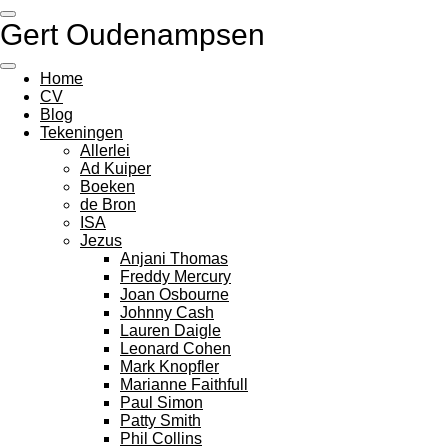
Ga
Gert Oudenampsen
direct
naar
de
Home
hoofdinhoud
CV
Blog
Tekeningen
Allerlei
Ad Kuiper
Boeken
de Bron
ISA
Jezus
Anjani Thomas
Freddy Mercury
Joan Osbourne
Johnny Cash
Lauren Daigle
Leonard Cohen
Mark Knopfler
Marianne Faithfull
Paul Simon
Patty Smith
Phil Collins