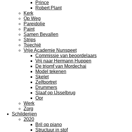
Prince
Robert Plant
Kerk
Op Weg
Pareidolie
Paint
Samen Bevallen
Strips
Tsjechië
Vrije Academie Nunspeet
Commissie van beoordelaars
Vrij naar Hermann Huppen
De triomf van Mordechai
Model tekenen
Skelet
Zelfportret
Drummers
Slaaf op IJsselbrug
Oor
Werk
Zorg
Schilderijen
2020
Bril op piano
Structuur in stof