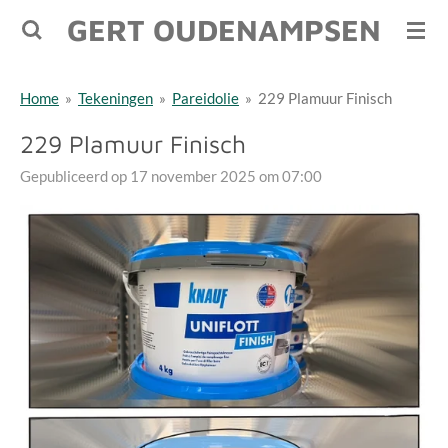
GERT OUDENAMPSEN
Ga
direct
naar
Home
»
Tekeningen
»
Pareidolie
»
229 Plamuur Finisch
de
hoofdinhoud
229 Plamuur Finisch
Gepubliceerd op 17 november 2025 om 07:00