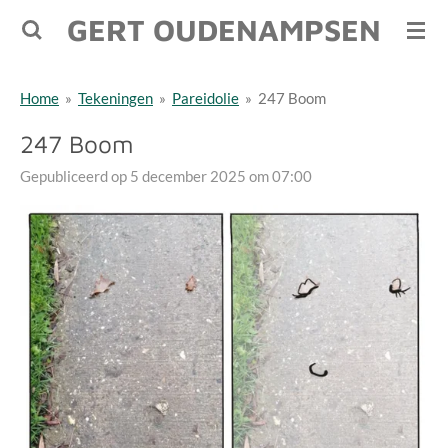
GERT OUDENAMPSEN
Ga
direct
naar
Home
»
Tekeningen
»
Pareidolie
»
247 Boom
de
hoofdinhoud
247 Boom
Gepubliceerd op 5 december 2025 om 07:00