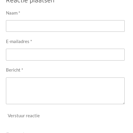
n
e
n
Naam *
E-mailadres *
Bericht *
Verstuur reactie