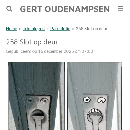
GERT OUDENAMPSEN
Ga
direct
naar
Home
»
Tekeningen
»
Pareidolie
»
258 Slot op deur
de
hoofdinhoud
258 Slot op deur
Gepubliceerd op 16 december 2025 om 07:00