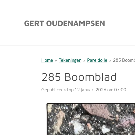
Ga
direct
GERT OUDENAMPSEN
naar
de
hoofdinhoud
Home
»
Tekeningen
»
Pareidolie
»
285 Boomb
285 Boomblad
Gepubliceerd op 12 januari 2026 om 07:00