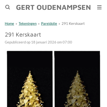
GERT OUDENAMPSEN
Ga
direct
naar
Home
»
Tekeningen
»
Pareidolie
»
291 Kerskaart
de
hoofdinhoud
291 Kerskaart
Gepubliceerd op 18 januari 2026 om 07:00