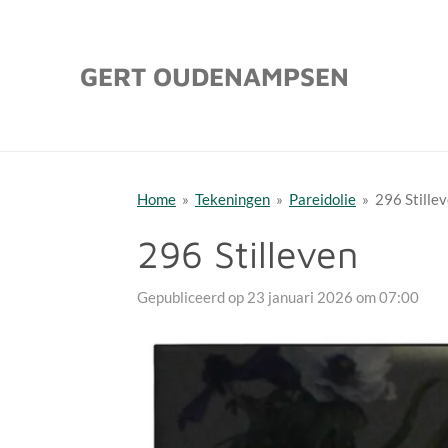
Ga
direct
GERT OUDENAMPSEN
naar
de
hoofdinhoud
Home
»
Tekeningen
»
Pareidolie
»
296 Stille
296 Stilleven
Gepubliceerd op 23 januari 2026 om 07:00