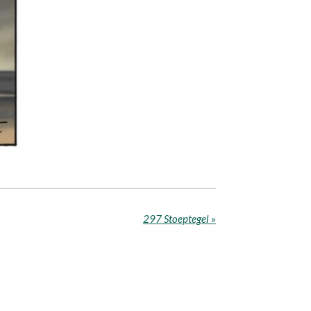
297 Stoeptegel
»