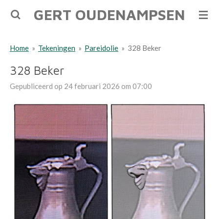
GERT OUDENAMPSEN
Ga
direct
naar
Home
»
Tekeningen
»
Pareidolie
»
328 Beker
de
hoofdinhoud
328 Beker
Gepubliceerd op 24 februari 2026 om 07:00