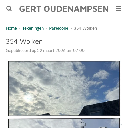
GERT OUDENAMPSEN
Ga
direct
naar
Home
»
Tekeningen
»
Pareidolie
»
354 Wolken
de
hoofdinhoud
354 Wolken
Gepubliceerd op 22 maart 2026 om 07:00