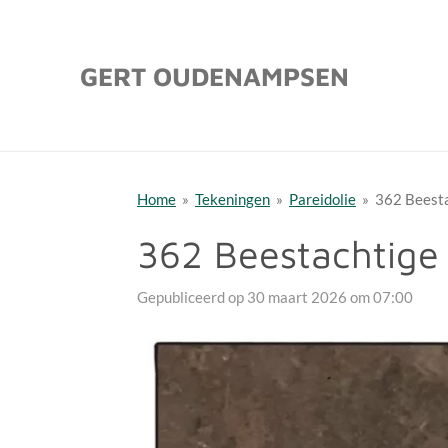
Ga
direct
GERT OUDENAMPSEN
naar
de
hoofdinhoud
Home
»
Tekeningen
»
Pareidolie
»
362 Beesta
362 Beestachtige
Gepubliceerd op 30 maart 2026 om 07:00