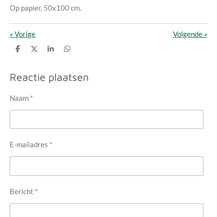
Op papier, 50x100 cm.
«
Vorige
Volgende
»
D
D
S
D
e
e
h
e
l
e
a
l
e
l
r
e
Reactie plaatsen
n
e
n
Naam *
E-mailadres *
Bericht *