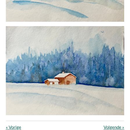
«
Vorige
Volgende
»