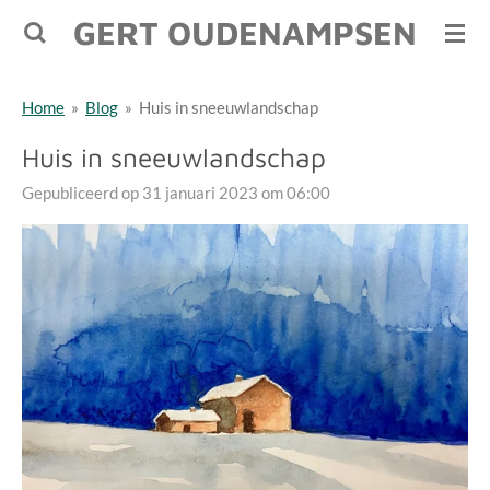
GERT OUDENAMPSEN
Ga
direct
naar
Home
»
Blog
»
Huis in sneeuwlandschap
de
hoofdinhoud
Huis in sneeuwlandschap
Gepubliceerd op 31 januari 2023 om 06:00