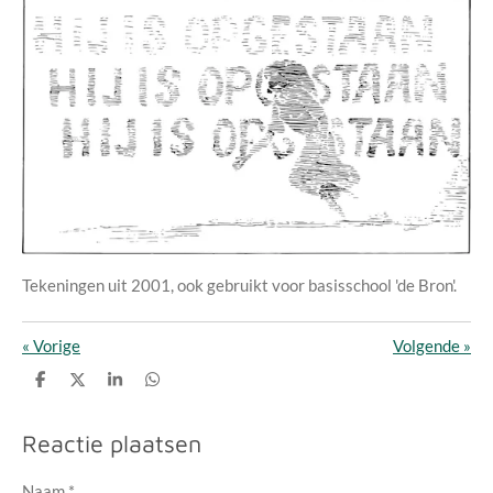
Tekeningen uit 2001, ook gebruikt voor basisschool 'de Bron'.
«
Vorige
Volgende
»
D
D
S
D
e
e
h
e
l
e
a
l
e
l
r
e
Reactie plaatsen
n
e
n
Naam *