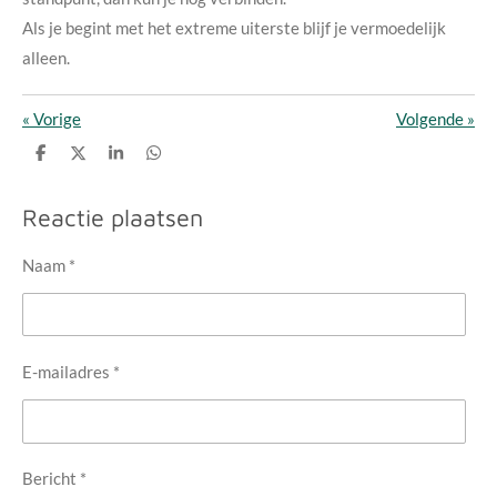
Als je begint met het extreme uiterste blijf je vermoedelijk
alleen.
«
Vorige
Volgende
»
D
D
S
D
e
e
h
e
l
e
a
l
e
l
r
e
Reactie plaatsen
n
e
n
Naam *
E-mailadres *
Bericht *