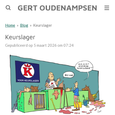
GERT OUDENAMPSEN
Ga
direct
naar
Home
»
Blog
»
Keurslager
de
hoofdinhoud
Keurslager
Gepubliceerd op 5 maart 2026 om 07:24