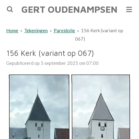
GERT OUDENAMPSEN
Ga
direct
naar
Home
»
Tekeningen
»
Pareidolie
»
156 Kerk (variant op
de
067)
hoofdinhoud
156 Kerk (variant op 067)
Gepubliceerd op 5 september 2025 om 07:00