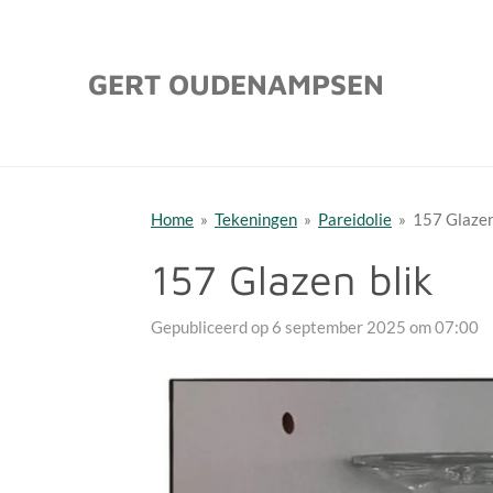
Ga
direct
GERT OUDENAMPSEN
naar
de
hoofdinhoud
Home
»
Tekeningen
»
Pareidolie
»
157 Glazen
157 Glazen blik
Gepubliceerd op 6 september 2025 om 07:00