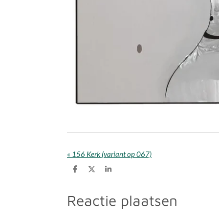
«
156 Kerk (variant op 067)
D
D
S
e
e
h
l
e
a
e
l
r
Reactie plaatsen
n
e